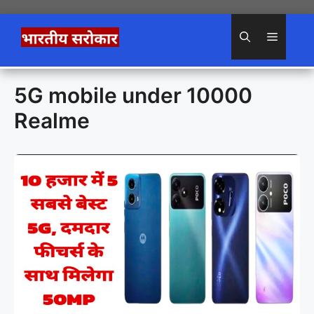
Skip
to
Menu
content
5G mobile under 10000
Realme