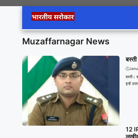
Skip
to
content
Muzaffarnagar News
बस्ती
Janu
बस्ती। 
इन्हें उ
12 IP
लखीमप