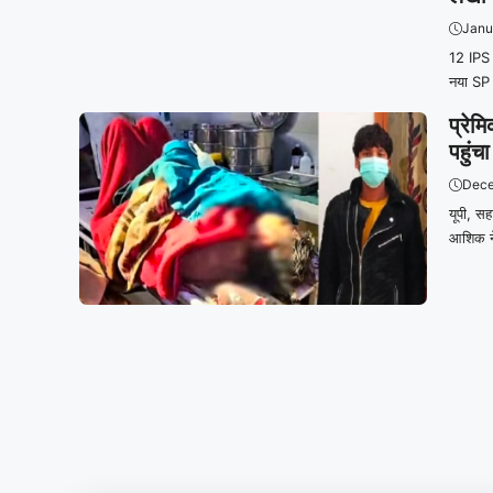
Janu
12 IPS T
नया SP 
प्रेम
पहुंच
Dece
यूपी, स
आशिक ने