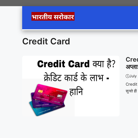
Skip
to
content
Credit Card
Credi
अप्ला
July
Credit 
सुनते ही