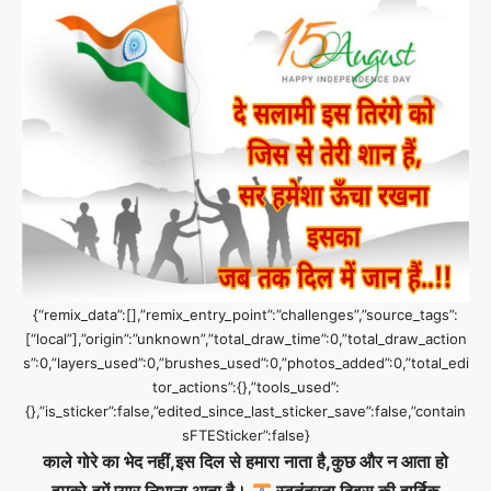
{“remix_data”:[],”remix_entry_point”:”challenges”,”source_tags”:
[“local”],”origin”:”unknown”,”total_draw_time”:0,”total_draw_action
s”:0,”layers_used”:0,”brushes_used”:0,”photos_added”:0,”total_edi
tor_actions”:{},”tools_used”:
{},”is_sticker”:false,”edited_since_last_sticker_save”:false,”contain
sFTESticker”:false}
काले गोरे का भेद नहीं,इस दिल से हमारा नाता है,कुछ और न आता हो
हमको,हमें प्यार निभाना आता है।
स्‍वतंत्रता दिवस की हार्दिक