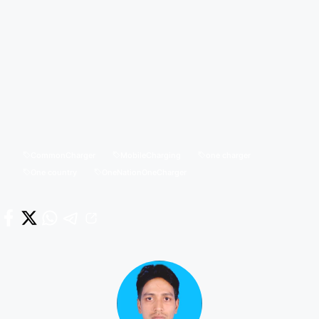
CommonCharger
MobileCharging
one charger
One country
OneNationOneCharger