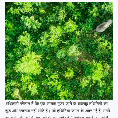
अधिकारी परेशान हैं कि एक सप्ताह गुजर जाने के बावजूद हथिनियों का
झुंड और गजराज नहीं लौटे हैं। जो हथिनियां जंगल के अंदर गई हैं, उनमें
रूपकली और चमेली बाघ को घेरकर खदेड़ने में विशेषज्ञ बताई जा रही हैं।